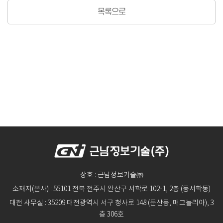
목록으로
상호 : 근남정보기술㈜
소재지(본사) : 55101 전북 전주시 완산구 서학로 102-1, 2층 (동서학동)
대전 사무실 : 35209 대전광역시 서구 청사로 148 (둔산동, 매그놀리아), 3
층 306호