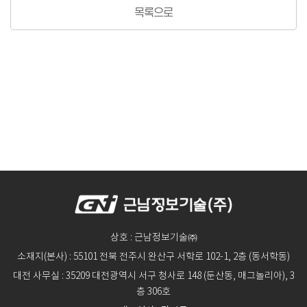
목록으로
상호 : 근남정보기술㈜
소재지(본사) : 55101 전북 전주시 완산구 서학로 102-1, 2층 (동서학동)
대전 사무실 : 35209 대전광역시 서구 청사로 148 (둔산동, 매그놀리아), 3
층 306호